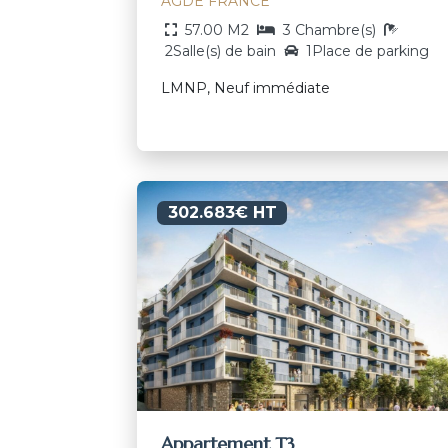
AGDE FRANCE
57.00 M2
3 Chambre(s)
2Salle(s) de bain
1Place de parking
LMNP, Neuf immédiate
302.683€ HT
Appartement T3