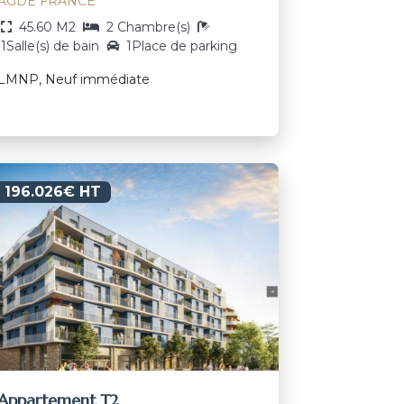
AGDE FRANCE
45.60 M2
2 Chambre(s)
1Salle(s) de bain
1Place de parking
LMNP, Neuf immédiate
196.026€ HT
Appartement T2