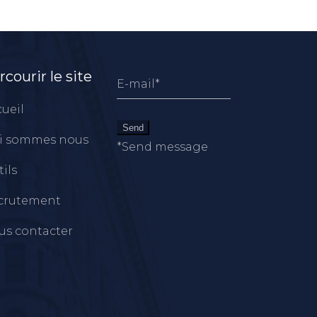
rcourir le site
ueil
Send
i sommes nous
*Send message
ils
crutement
us contacter