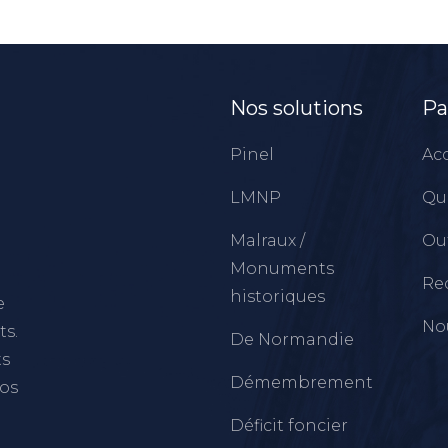
Nos solutions
Pa
Pinel
Acc
LMNP
Qu
Malraux /
Out
Monuments
Re
historiques
e
No
ts.
De Normandie
ts
Démembrement
vos
Déficit foncier