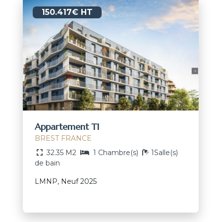
150.417€ HT
Appartement T1
BREST FRANCE
32.35 M2
1 Chambre(s)
1Salle(s)
de bain
LMNP, Neuf 2025