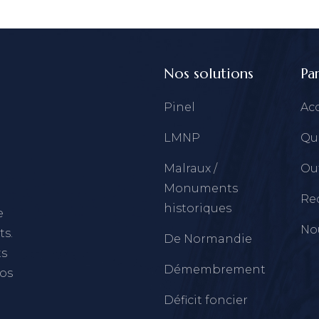
Nos solutions
Par
Pinel
Acc
LMNP
Qu
Malraux /
Out
Monuments
Re
historiques
e
No
ts.
De Normandie
ts
Démembrement
vos
Déficit foncier