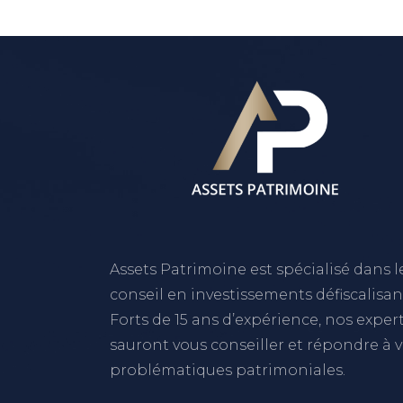
Assets Patrimoine est spécialisé dans l
conseil en investissements défiscalisan
Forts de 15 ans d’expérience, nos exper
sauront vous conseiller et répondre à 
problématiques patrimoniales.