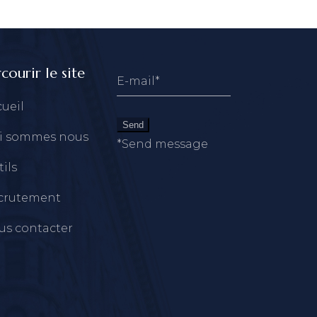
courir le site
ueil
Send
i sommes nous
*Send message
ils
crutement
us contacter